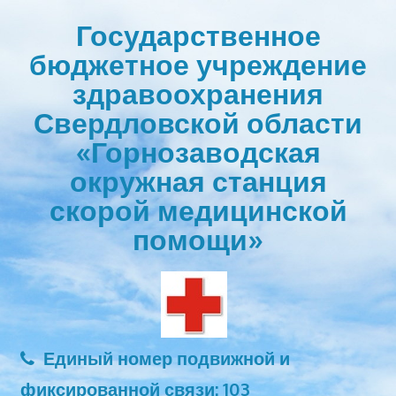
Перейти
Государственное
к
бюджетное учреждение
содержимому
здравоохранения
Свердловской области
«Горнозаводская
окружная станция
скорой медицинской
помощи»
Единый номер подвижной и
фиксированной связи: 103