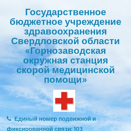
Перейти
Государственное
к
бюджетное учреждение
содержимому
здравоохранения
Свердловской области
«Горнозаводская
окружная станция
скорой медицинской
помощи»
Единый номер подвижной и
фиксированной связи: 103