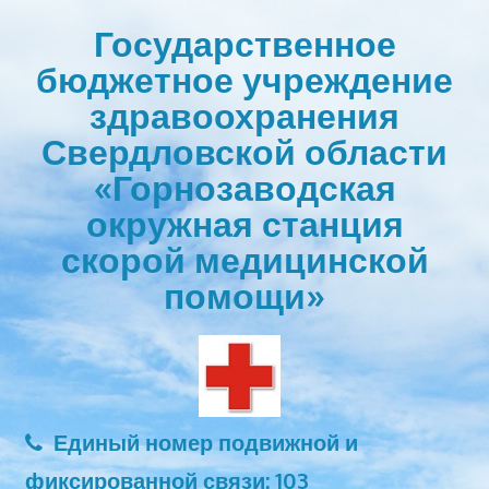
Перейти
Государственное
к
бюджетное учреждение
содержимому
здравоохранения
Свердловской области
«Горнозаводская
окружная станция
скорой медицинской
помощи»
Единый номер подвижной и
фиксированной связи: 103