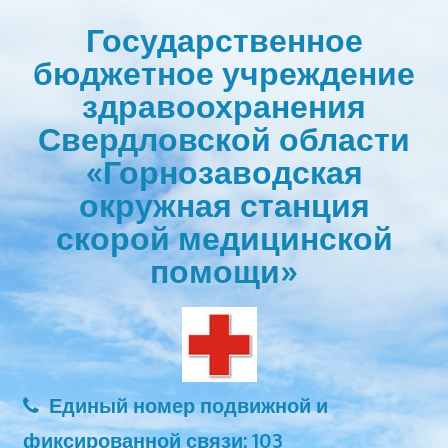
Перейти
Государственное
к
бюджетное учреждение
содержимому
здравоохранения
Свердловской области
«Горнозаводская
окружная станция
скорой медицинской
помощи»
Единый номер подвижной и
фиксированной связи: 103